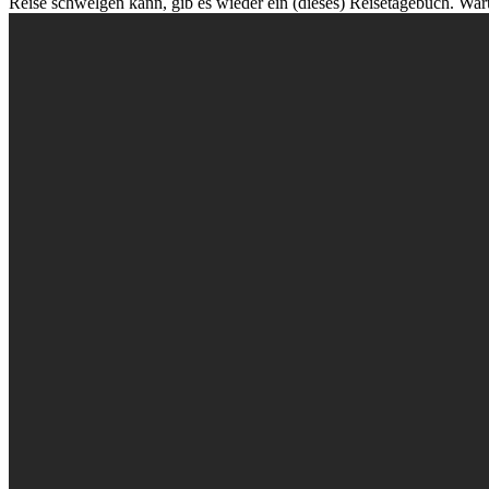
Reise schwelgen kann, gib es wieder ein (dieses) Reisetagebuch. War