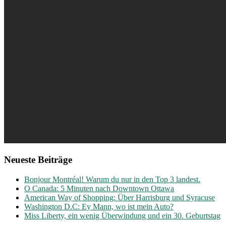
Neueste Beiträge
Bonjour Montréal! Warum du nur in den Top 3 landest.
O Canada: 5 Minuten nach Downtown Ottawa
American Way of Shopping: Über Harrisburg und Syracuse
Washington D.C: Ey Mann, wo ist mein Auto?
Miss Liberty, ein wenig Überwindung und ein 30. Geburtstag