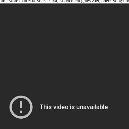
um “More than 500 Miles”? Na, ist doch ein gutes Ziel, oder? Song un