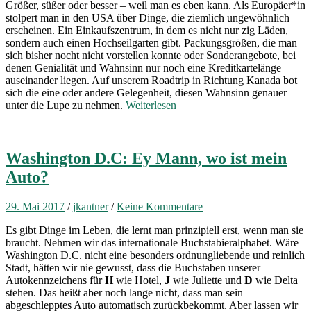
Größer, süßer oder besser – weil man es eben kann. Als Europäer*in
stolpert man in den USA über Dinge, die ziemlich ungewöhnlich
erscheinen. Ein Einkaufszentrum, in dem es nicht nur zig Läden,
sondern auch einen Hochseilgarten gibt. Packungsgrößen, die man
sich bisher nocht nicht vorstellen konnte oder Sonderangebote, bei
denen Genialität und Wahnsinn nur noch eine Kreditkartelänge
auseinander liegen. Auf unserem Roadtrip in Richtung Kanada bot
sich die eine oder andere Gelegenheit, diesen Wahnsinn genauer
unter die Lupe zu nehmen.
Weiterlesen
Washington D.C: Ey Mann, wo ist mein
Auto?
29. Mai 2017
/
jkantner
/
Keine Kommentare
Es gibt Dinge im Leben, die lernt man prinzipiell erst, wenn man sie
braucht. Nehmen wir das internationale Buchstabieralphabet. Wäre
Washington D.C. nicht eine besonders ordnungliebende und reinlich
Stadt, hätten wir nie gewusst, dass die Buchstaben unserer
Autokennzeichens für
H
wie Hotel,
J
wie Juliette und
D
wie Delta
stehen. Das heißt aber noch lange nicht, dass man sein
abgeschlepptes Auto automatisch zurückbekommt. Aber lassen wir