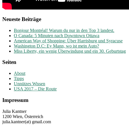
Neueste Beiträge
Bonjour Montréal! Warum du nur in den Top 3 landest.
O Canada: 5 Minuten nach Downtown Ottawa
American Way of Shopping: Über Harrisburg und Syracuse
Washington D.C: Ey Mann, wo ist mein Auto?
Miss Liberty, ein wenig Überwindung und ein 30. Geburtstag
Seiten
About
Tipps
Unnützes Wissen
USA 2017 – Die Route
Impressum
Julia Kantner
1200 Wien, Österreich
julia.kantner(at) gmail.com