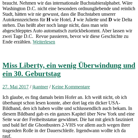
braucht. Nehmen wir das internationale Buchstabieralphabet. Wäre
Washington D.C. nicht eine besonders ordnungliebende und reinlich
Stadt, hätten wir nie gewusst, dass die Buchstaben unserer
Autokennzeichens für
H
wie Hotel,
J
wie Juliette und
D
wie Delta
stehen. Das heißt aber noch lange nicht, dass man sein
abgeschlepptes Auto automatisch zurückbekommt. Aber lassen wir
zwei Tage D.C. Revue passieren, bevor wir diese Geschichte zu
Ende erzählen.
Weiterlesen
Miss Liberty, ein wenig Überwindung und
ein 30. Geburtstag
27. Mai 2017
/
jkantner
/
Keine Kommentare
Ich glaube, es fing damals beim Hofer an. Ich weiß nicht, ob ich
überhaupt schon lesen konnte, aber dort lag ein dicker USA-
Bildband, den ich haben wollte und schlussendlich auch bekam. In
diesem Bildband gab es ein ganzes Kapitel über New York und eine
Seite war der Freiheitsstatue gewidmet. Die hat mit gleich fasziniert
und bald lief die Ghostbusters 2-VHS vor allem auch wegen ihrer
tragenden Rolle in der Dauerschleife. Irgendwann wollte ich da
rauf.