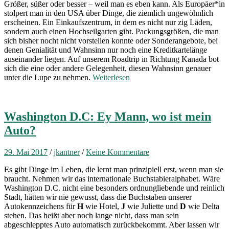
Größer, süßer oder besser – weil man es eben kann. Als Europäer*in
stolpert man in den USA über Dinge, die ziemlich ungewöhnlich
erscheinen. Ein Einkaufszentrum, in dem es nicht nur zig Läden,
sondern auch einen Hochseilgarten gibt. Packungsgrößen, die man
sich bisher nocht nicht vorstellen konnte oder Sonderangebote, bei
denen Genialität und Wahnsinn nur noch eine Kreditkartelänge
auseinander liegen. Auf unserem Roadtrip in Richtung Kanada bot
sich die eine oder andere Gelegenheit, diesen Wahnsinn genauer
unter die Lupe zu nehmen.
Weiterlesen
Washington D.C: Ey Mann, wo ist mein
Auto?
29. Mai 2017
/
jkantner
/
Keine Kommentare
Es gibt Dinge im Leben, die lernt man prinzipiell erst, wenn man sie
braucht. Nehmen wir das internationale Buchstabieralphabet. Wäre
Washington D.C. nicht eine besonders ordnungliebende und reinlich
Stadt, hätten wir nie gewusst, dass die Buchstaben unserer
Autokennzeichens für
H
wie Hotel,
J
wie Juliette und
D
wie Delta
stehen. Das heißt aber noch lange nicht, dass man sein
abgeschlepptes Auto automatisch zurückbekommt. Aber lassen wir