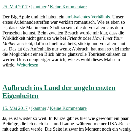
25. Mai 2017
/
jkantner
/
Keine Kommentare
Der Big Apple und ich haben ein
ambivalentes Verhältnis.
Unser
erstes Aufeinandertreffen war verklärt romantisch. Wie es eben so
ist, das erste Mal in einer Stadt zu sein, die du vor allem aus dem
Fernsehen kennst. Beim zweiten Besuch wurde mir klar, dass die
Wirklichkeit nicht ganz so wie bei
Friends
oder
How I met Your
Mother
aussieht, dafür schnell mal heiß, stickig und vor allem laut
ist. Das tat des Aufenhalts nur wenig Abbruch, hat man so viel mehr
die Möglichkeit einen Blick hinter glanzvolle Touristenkulissen zu
werfen.Umso neugieriger war ich, wie es wohl dieses Mal sein
würde.
Weiterlesen
Aufbruch ins Land der ungebrenzten
Eigenheiten
15. Mai 2017
/
jkantner
/
Keine Kommentare
Ja, es ist wieder so weit. In Kürze gibt es hier wie gewohnt ein paar
Beiträge, die ich nach Lust und Laune während meiner USA-Reise
mit euch teilen werde. Die Seite ist zwar im Moment noch ein wenig